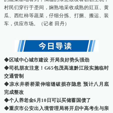
村民们穿行于垄间，娴熟地采收成熟的豇豆、黄
瓜、西红柿等蔬菜，仔细分拣、打捆、搬运、装
车，供应市场。（记者 田丹）
◆区域中心城市建设 开局良好势头强劲
◆司机朋友注意！G65包茂高速黔江段实施临时
交通管制
◆凉水井桥桥梁伸缩缝破损存隐患 预计八月底
完成整改
◆个人养老金6月10日可以买储蓄国债了
◆重庆市公安出入境管理局将开启中高考生与亲