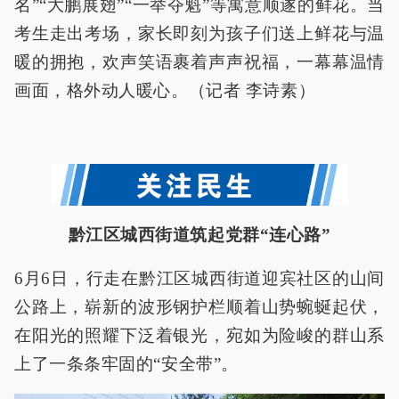
名”“大鹏展翅”“一举夺魁”等寓意顺遂的鲜花。当
考生走出考场，家长即刻为孩子们送上鲜花与温
暖的拥抱，欢声笑语裹着声声祝福，一幕幕温情
画面，格外动人暖心。（记者 李诗素）
黔江区城西街道筑起党群“连心路”
6月6日，行走在黔江区城西街道迎宾社区的山间
公路上，崭新的波形钢护栏顺着山势蜿蜒起伏，
在阳光的照耀下泛着银光，宛如为险峻的群山系
上了一条条牢固的“安全带”。