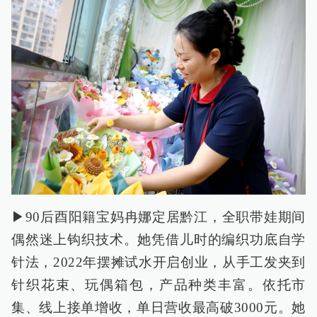
▶90后酉阳籍宝妈冉娜定居黔江，全职带娃期间
偶然迷上钩织技术。她凭借儿时的编织功底自学
针法，2022年摆摊试水开启创业，从手工发夹到
针织花束、玩偶箱包，产品种类丰富。依托市
集、线上接单增收，单日营收最高破3000元。她