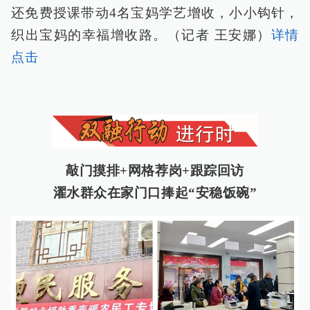
还免费授课带动4名宝妈学艺增收，小小钩针，
织出宝妈的幸福增收路。（记者 王安娜）
详情
点击
敲门摸排+网格荐岗+跟踪回访
濯水群众在家门口捧起“安稳饭碗”