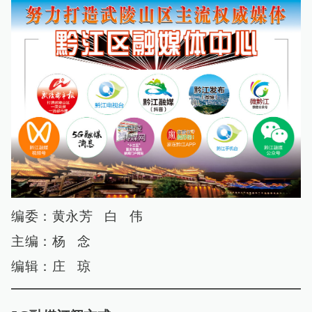
编委：黄永芳 白 伟
主编：杨 念
编辑：庄 琼