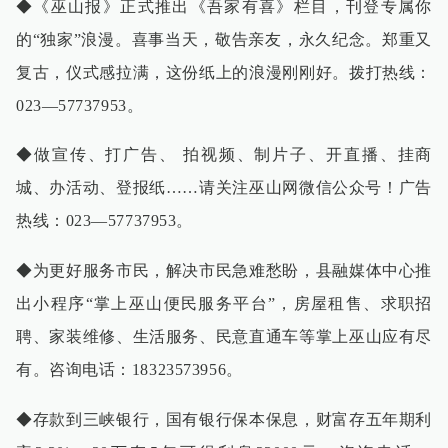
◆《巫山报》正式推出《吾家有喜》栏目，刊登专属你
的“独家”浪漫。喜事当天，敬告亲友，永久纪念。郑重又
复古，仪式感拉满，这份纸上的浪漫刚刚好。拨打热线：
023—57737953。
◆做宣传、打广告、 拍视频、制片子、开直播、挂商
城、办活动、登报纸……请关注巫山网微信公众号！广告
热线：023—57737953。
◆为更好服务市民，解决市民急难愁盼，县融媒体中心推
出小程序“掌上巫山便民服务平台”，房屋租售、求职招
聘、家装维修、生活服务、民意直通车等掌上巫山应有尽
有。咨询电话：18323573956。
◆存款到三峡银行，国有银行保本保息，财富存五年期利