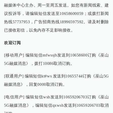
融媒体中心主办。周一至周五发送。如您有新闻线索、建
议投诉等，请编辑短信发送至
10658600059
；或拨打新闻
热线
57737953
，广告招商热线
18996597592
。请及时删除
已接收彩信，以免内存不足影响接收。
欢迎订阅
[
移动用户
]
编辑短信
mfwssjb
发送到
10658600
订购《巫山
5G
融媒消息》，拨打
10086
取消订购。
[
联通用户
]
编辑短信
kt#ws
发送到
10655744
订购《巫山
5G
融媒消息》，回复
0000
取消订购。
[
电信用户
]
编辑短信
wsb
发送到
10659206703
订购《巫山
5G
融媒消息》，编辑短信
qxwsb
发送到
10659206703
取消