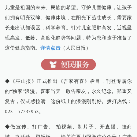
儿童是祖国的未来、民族的希望。守护儿童健康，让孩子
们拥有明亮双眸、健康体魄，在阳光下茁壮成长，需要家
长走出认知误区，科学养育。针对儿童肥胖高发，近视呈
现高发、低龄、高度化趋势等问题，特为您和孩子准备了
这份健康指南。
详情点击
（人民日报）
◆《巫山报》正式推出《吾家有喜》栏目，刊登专属你
的“独家”浪漫。喜事当天，敬告亲友，永久纪念。郑重又
复古，仪式感拉满，这份纸上的浪漫刚刚好。拨打热线：
023—57737953。
◆做宣传、打广告、 拍视频、制片子、开直播、挂商
城、办活动、登报纸……请关注巫山网微信公众号！广告