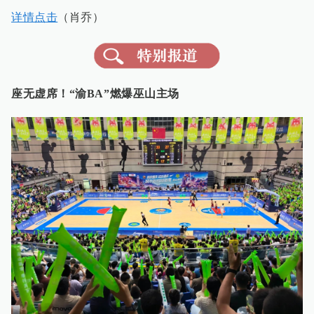
详情点击
（肖乔）
座无虚席！“渝BA”燃爆巫山主场