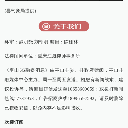
(县气象局提供)
终审：魏明尧 刘朝明 编辑：陈桂林
法律顾问单位：重庆江晟律师事务所
《巫山
5G
融媒消息》由巫山县委、县政府赠阅，巫山县
融媒体中心主办。周一至周五发送。如您有新闻线索、建
议投诉等，请编辑短信发送至
10658600059
；或拨打新闻
热线
57737953
，广告招商热线
18996597592
。请及时删除
已接收彩信，以免内存不足影响接收。
欢迎订阅