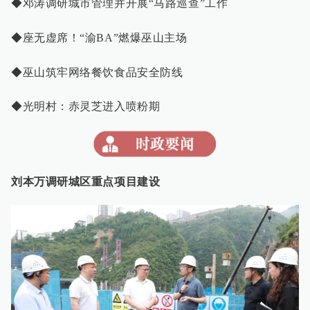
◆邓涛调研城市管理并开展“马路巡查”工作
◆座无虚席！“渝BA”燃爆巫山主场
◆巫山筑牢网络餐饮食品安全防线
◆光明村：赤灵芝进入喷粉期
刘本万调研城区重点项目建设