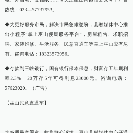
热线：023—57737953。
◆为更好服务市民，解决市民急难愁盼，县融媒体中心推
出小程序“掌上巫山便民服务平台”，房屋租售、求职招
聘、家装维修、生活服务、民意直通车等掌上巫山应有尽
有。咨询电话：18323573956。
◆存款到三峡银行，国有银行保本保息，财富存五年期利
率2.3%，20万存5年可得利息23000元。咨询电话：
57623020。（广告）
【巫山民意直通车】
…………
为畅通民意渠道，收集群众诉求。巫山县融媒体中心开通