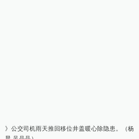
》公交司机雨天推回移位井盖暖心除隐患。（杨
晨 吴晶晶）