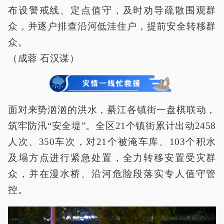
布设警戒线、定点值守，及时劝导疏散围观群
众，并逐户排查沿河低洼住户，提前安全转移群
众。
（成蓉 石汉谋）
面对来势汹汹的洪水，綦江各镇街一盘棋联动，
筑牢防汛“安全堤”。全区21个镇街累计出动2458
人次、350车次，对21个被淹车库、103个积水
及塌方点进行紧急处置，全力转移安置受灾群
众，并在漫水桥、沿河危险段落实专人值守管
控。