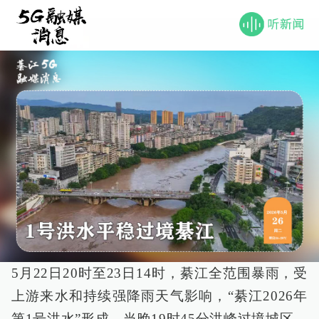
5月22日20时至23日14时，綦江全范围暴雨，受
上游来水和持续强降雨天气影响，“綦江2026年
第1号洪水”形成。当晚19时45分洪峰过境城区，