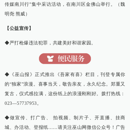
传媒南川行”集中采访活动，在南川区金佛山举行。（魏
明尧 熊威）
【公益宣传】
◆严打枪爆违法犯罪，共建美好和谐家园。
◆《巫山报》正式推出《吾家有喜》栏目，刊登专属你
的“独家”浪漫。喜事当天，敬告亲友，永久纪念。郑重又
复古，仪式感拉满，这份纸上的浪漫刚刚好。拨打热线：
023—57737953。
◆做宣传、打广告、 拍视频、制片子、开直播、挂商
城、办活动、登报纸……请关注巫山网微信公众号！广告