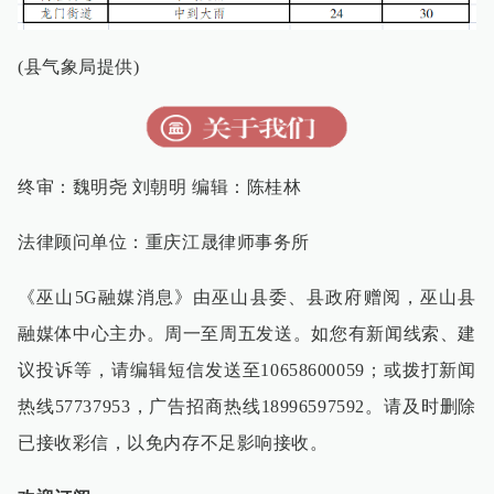
(县气象局提供)
终审：魏明尧 刘朝明 编辑：陈桂林
法律顾问单位：重庆江晟律师事务所
《巫山
5G
融媒消息》由巫山县委、县政府赠阅，巫山县
融媒体中心主办。周一至周五发送。如您有新闻线索、建
议投诉等，请编辑短信发送至
10658600059
；或拨打新闻
热线
57737953
，广告招商热线
18996597592
。请及时删除
已接收彩信，以免内存不足影响接收。