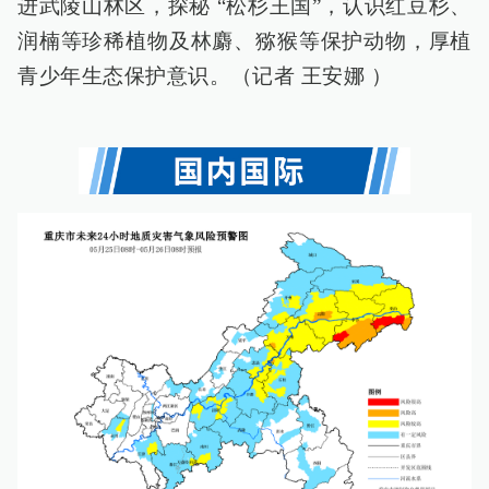
进武陵山林区，探秘 “松杉王国”，认识红豆杉、
润楠等珍稀植物及林麝、猕猴等保护动物，厚植
青少年生态保护意识。（记者 王安娜 ）