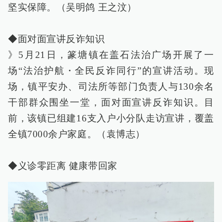
坚实保障。（吴明鸽 王之汶）
◆面对面宣讲反诈知识
》5月21日，篆塘镇在盖石法治广场开展了一
场“法治护航・全民反诈同行”的宣讲活动。现
场，镇平安办、司法所等部门负责人与130余名
干部群众围坐一堂，面对面宣讲反诈知识。目
前，该镇已组建16支入户小分队走访宣讲，覆盖
全镇7000余户家庭。（袁博志）
◆义诊零距离 健康带回家