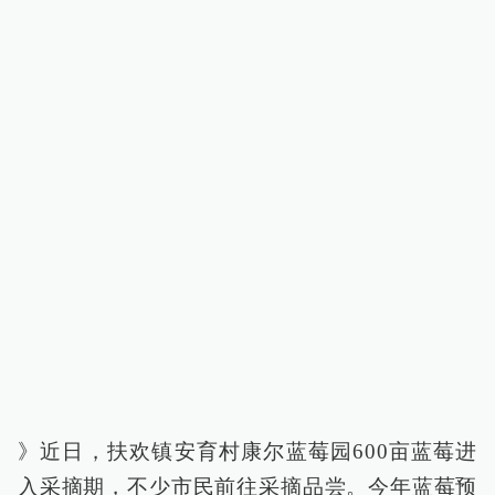
》近日，扶欢镇安育村康尔蓝莓园600亩蓝莓进
入采摘期，不少市民前往采摘品尝。今年蓝莓预