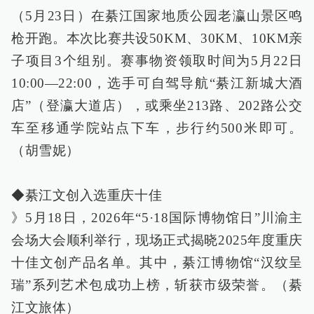
（5月23日）在綦江国家地质公园老瀛山景区鸣
枪开跑。本次比赛共设50KM、30KM、10KM亲
子项目3个组别。赛事物资领取时间为5月22日
10:00—22:00，选手可自驾导航“綦江新城大酒
店”（登瀛大道店），或乘坐213路、202路公交
车至移通学院站点下车，步行约500米即可。
（胡雪妮）
◆綦江文创入选重庆十佳
》5月18日，2026年“5·18国际博物馆日”川渝主
会场大会顺利举行，现场正式揭晓2025年度重庆
十佳文创产品名单。其中，綦江博物馆“汉纹呈
瑞”系列艺术包成功上榜，斩获市级荣誉。（綦
江文旅体）