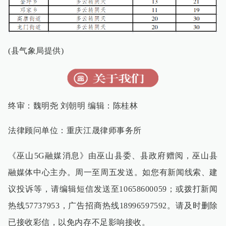
(县气象局提供)
终审：魏明尧 刘朝明 编辑：陈桂林
法律顾问单位：重庆江晟律师事务所
《巫山
5G
融媒消息》由巫山县委、县政府赠阅，巫山县
融媒体中心主办。周一至周五发送。如您有新闻线索、建
议投诉等，请编辑短信发送至
10658600059
；或拨打新闻
热线
57737953
，广告招商热线
18996597592
。请及时删除
已接收彩信，以免内存不足影响接收。