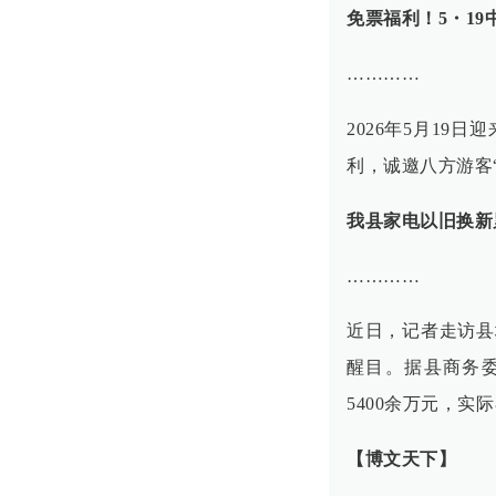
免票福利！5・1
…………
2026年5月19
利，诚邀八方游客
我县家电以旧换新
…………
近日，记者走访县
醒目。据县商务委
5400余万元，实
【博文天下】