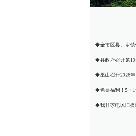
◆全市区县、乡镇
◆县政府召开第10
◆巫山召开202
◆免票福利！5・
◆我县家电以旧换