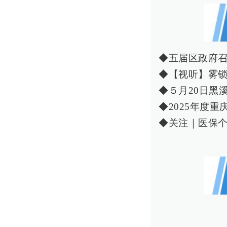
◆五届区政府召
◆【视听】雾
◆５月20日黑
◆2025年度
◆关注｜医保个