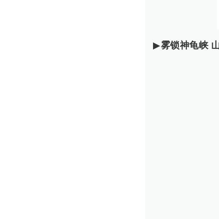
▶
雾锁神龟峡 