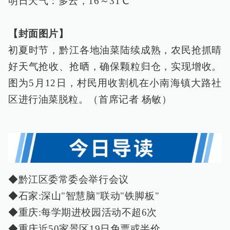
明日天气：多云，16～31℃
【封面图片】
初夏时节，黔江各地油菜陆续成熟，农民抢抓晴
好天气抢收、抢晒，确保颗粒归仓，实现增收。
图为5月12日，村民用收割机在小南海镇大路社
区进行油菜脱粒。（首席记者 杨敏）
◆黔江区委常委会举行会议
◆石家:深山"智慧脑"联动"铁脚板"
◆重庆:每学期进校园活动不超6次
◆重庆近50家景区19日免票或半价