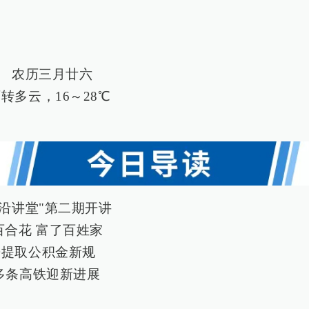
2日 农历三月廿六
转多云，16～28℃
黔沿讲堂"第二期开讲
百合花 富了百姓家
房提取公积金新规
多条高铁迎新进展