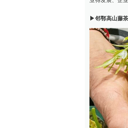
业得发展、企业
▶邻鄂高山藤茶