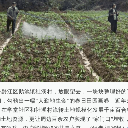
进黔江区鹅池镇社溪村，放眼望去，一块块整理好的
间，勾勒出一幅“人勤地生金”的春日田园画卷。近年
，在学堂社区和社溪村流转土地规模化发展千亩百合
土地资源，更让周边百余农户实现了“家门口”增收