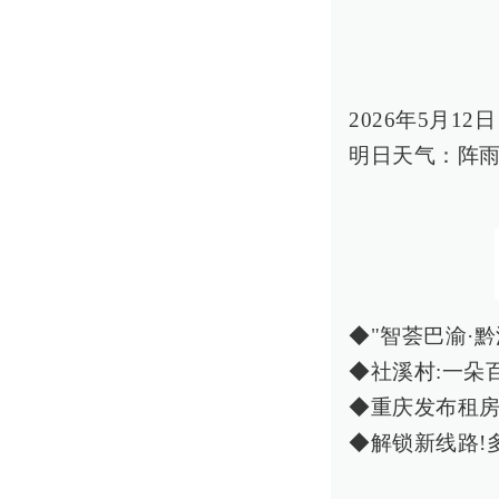
2026年5月1
明日天气：阵雨
◆"智荟巴渝·
◆社溪村:一朵
◆重庆发布租
◆解锁新线路!