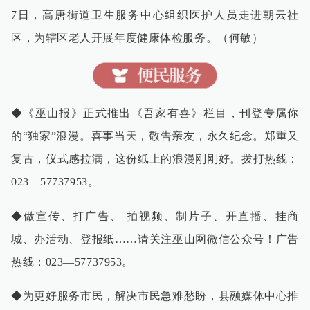
7日，高唐街道卫生服务中心组织医护人员走进朝云社
区，为辖区老人开展年度健康体检服务。（何敏）
◆《巫山报》正式推出《吾家有喜》栏目，刊登专属你
的“独家”浪漫。喜事当天，敬告亲友，永久纪念。郑重又
复古，仪式感拉满，这份纸上的浪漫刚刚好。拨打热线：
023—57737953。
◆做宣传、打广告、 拍视频、制片子、开直播、挂商
城、办活动、登报纸……请关注巫山网微信公众号！广告
热线：023—57737953。
◆为更好服务市民，解决市民急难愁盼，县融媒体中心推