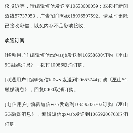
议投诉等，请编辑短信发送至
10658600059
；或拨打新闻
热线
57737953
，广告招商热线
18996597592
。请及时删除
已接收彩信，以免内存不足影响接收。
欢迎订阅
[
移动用户
]
编辑短信
mfwssjb
发送到
10658600
订购《巫山
5G
融媒消息》，拨打
10086
取消订购。
[
联通用户
]
编辑短信
kt#ws
发送到
10655744
订购《巫山
5G
融媒消息》，回复
0000
取消订购。
[
电信用户
]
编辑短信
wsb
发送到
10659206703
订购《巫山
5G
融媒消息》，编辑短信
qxwsb
发送到
10659206703
取消
订购。