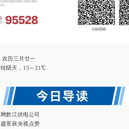
日 农历三月廿一
转阴天，15～23℃
国网黔江供电公司
火盛景获央视点赞