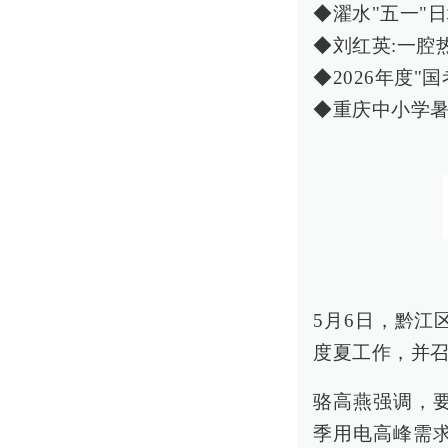
◆濯水"五一"
◆刘红英:一腔
◆2026年度"
◆重庆中小学
5月6日，黔
度夏工作，并
骆高燕强调，
季用电高峰需