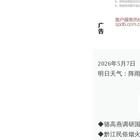
2026年5月7
明日天气：阵雨
◆骆高燕调研
◆黔江民俗烟