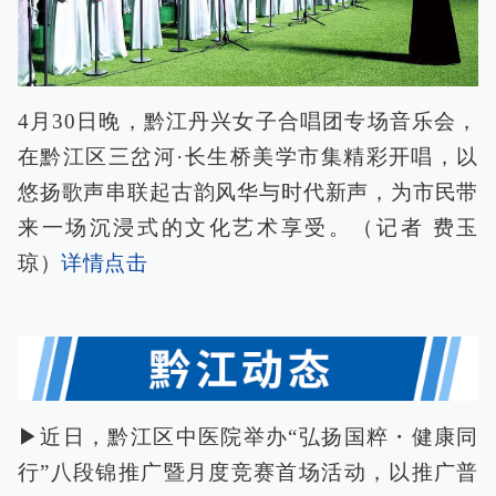
4月30日晚，黔江丹兴女子合唱团专场音乐会，
在黔江区三岔河·长生桥美学市集精彩开唱，以
悠扬歌声串联起古韵风华与时代新声，为市民带
来一场沉浸式的文化艺术享受。（记者 费玉
琼）
详情点击
▶近日，黔江区中医院举办“弘扬国粹・健康同
行”八段锦推广暨月度竞赛首场活动，以推广普