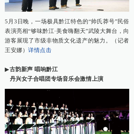
5月3日晚，一场极具黔江特色的“帅氏莽号”民俗
表演亮相“够味黔江·美食嗨翻天”武陵大舞台，向
游客展现了市级非物质文化遗产的魅力。（记者
王安娜）
详情点击
▶
古韵新声 唱响黔江
丹兴女子合唱团专场音乐会激情上演