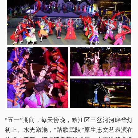
“五一”期间，每天傍晚，黔江区三岔河河畔华灯
初上、水光潋滟，“踏歌武陵”原生态文艺表演在