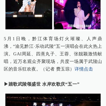
5月1日晚，黔江体育场灯火璀璨、人声鼎
沸，“渝见黔江·乐动武陵”五一演唱会在此火热上
演。GAI周延、四熹丸子、王蓉、张靓颖激情献
唱，近万名观众齐聚现场，共度一场属于武陵山
区的音乐狂欢夜。（记者 费玉琼）
详情点击
▶踏歌武陵颂盛世 水岸欢歌庆“五一”