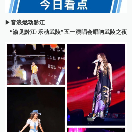
▶音浪燃动黔江
“渝见黔江·乐动武陵”五一演唱会唱响武陵之夜