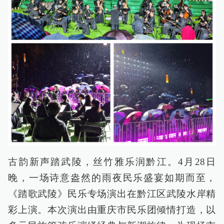
古韵新声踏武陵，丝竹雅乐润黔江。4月28日
晚，一场诗意盎然的雨夜民乐盛宴如期而至，
《踏歌武陵》民乐专场演出在黔江区武陵水岸精
彩上演。本次演出由重庆市民乐团倾情打造，以