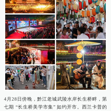
4月28日傍晚，黔江老城武陵水岸长生桥畔，第
七期 “长生桥美学市集” 如约开市。西兰卡普的