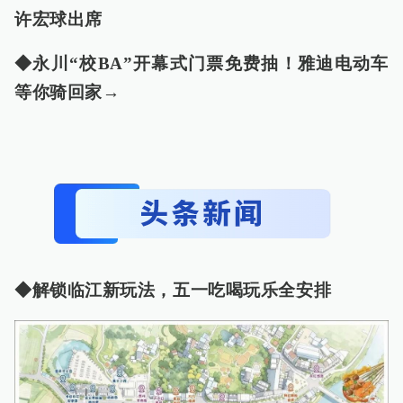
许宏球出席
◆永川“校BA”开幕式门票免费抽！雅迪电动车
等你骑回家→
◆解锁临江新玩法，五一吃喝玩乐全安排