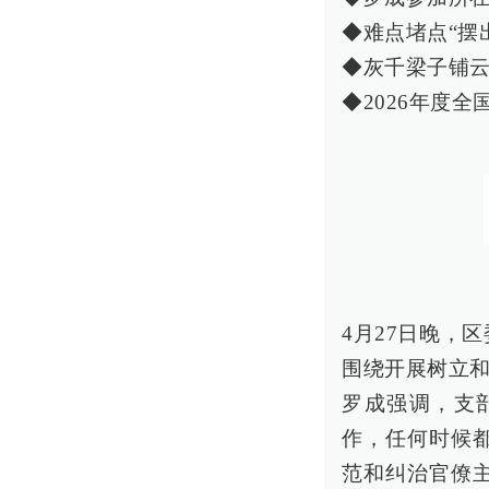
◆难点堵点“摆
◆灰千梁子铺云
◆2026年度
4月27日晚，
围绕开展树立
罗成强调，支
作，任何时候
范和纠治官僚