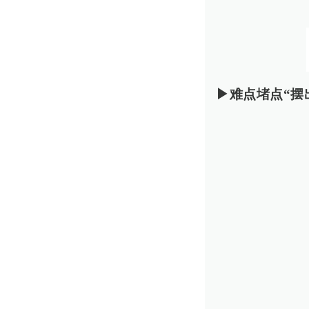
▶难点堵点“摆