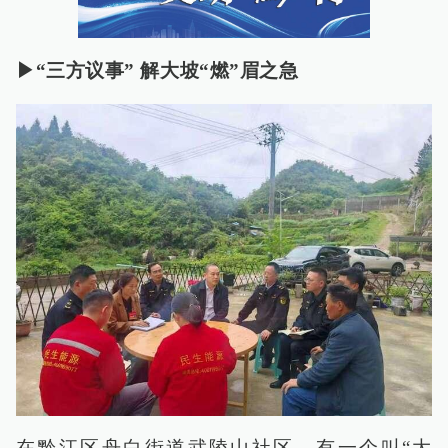
▶“三方议事” 解大坡“燃”眉之急
在黔江区舟白街道武陵山社区，有一个叫“大