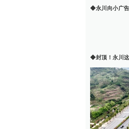
◆永川向小广告
◆封顶！永川