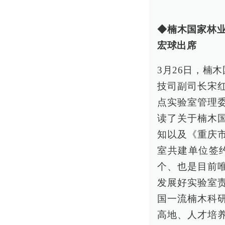
◆楠木国家林
宏球出席
3月26日，楠
技司副司长宋
点实验室管理
读了关于楠木
知以及《重庆
室共建单位签
个、也是目前
发展好实验室
国一流楠木科
高地、人才培