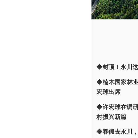
◆封顶！永川
◆楠木国家林
宏球出席
◆许宏球在调研
村振兴新篇
◆春假去永川，